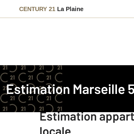
CENTURY 21
La Plaine
Agence immobilière
Estimation Marseille 5ème
Estimation Marseille
Line LAPLANE, Gérante
Estimation appart
locale